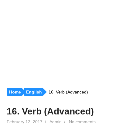
रीजनिंग [सभी अध्याय]
सामान्य ज्ञान [GK]
हिंदी साहित्य
हिंदी व्याकरण
Home
English
16. Verb (Advanced)
16. Verb (Advanced)
February 12, 2017
/
Admin
/
No comments