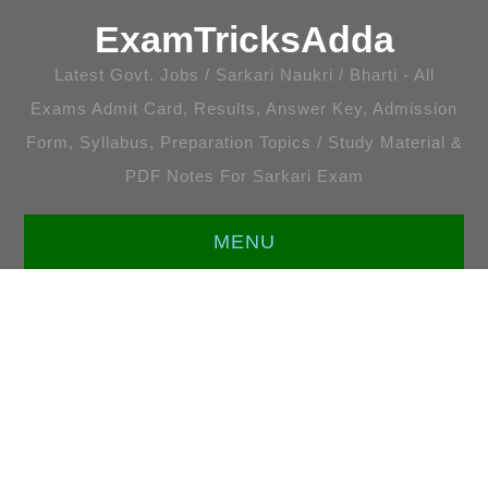
ExamTricksAdda
Latest Govt. Jobs / Sarkari Naukri / Bharti - All
Exams Admit Card, Results, Answer Key, Admission
Form, Syllabus, Preparation Topics / Study Material &
PDF Notes For Sarkari Exam
MENU
HOME
LATEST JOBS
ENGLISH [ALL TOPICS]
प्रतियोगी गणित [सभी अध्याय]