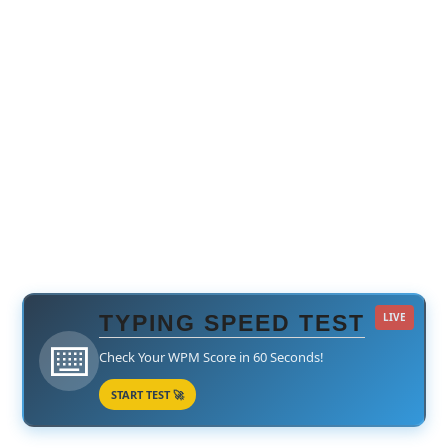
TYPING SPEED TEST
LIVE
⌨️
Check Your WPM Score in 60 Seconds!
START TEST 🚀