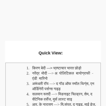
Quick View:
किरण बेदी
भ्रष्टाचार भारत छोड़ो
1.
--->
नरेंद्र
मोदी ---
अ
पोलिटिकल
बायोग्राफी
‐
2.
>
एंडी
मारिनो
अरूंधती रॉय ---
द गॉड ऑफ स्‍मॉल थिग्ंस
एन
3.
>
,
ऑर्डिनेरी पर्सन्‍स गाइड़
सलमान रूश्‍दी ---
मिडनाइट चिल्‍ड्रन
शेम
द
4.
>
,
,
सैटेनिक वर्सेज
मुर्स लास्‍ट साइ
,
आर. के नारायण ---
मि.संपत
द गाइड़
माई डेज
5.
>
,
,
,