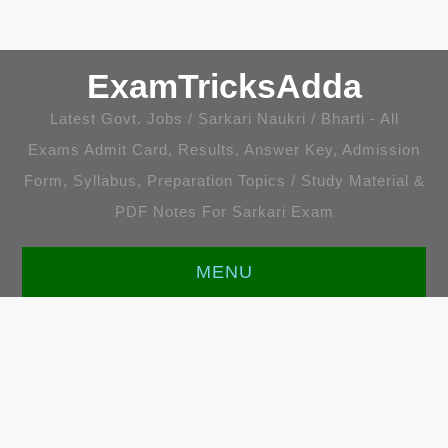
ExamTricksAdda
Latest Govt. Jobs / Sarkari Naukri / Bharti - All
Exams Admit Card, Results, Answer Key, Admission
Form, Syllabus, Preparation Topics / Study Material &
PDF Notes For Sarkari Exam
MENU
HOME
LATEST JOBS
ENGLISH [ALL TOPICS]