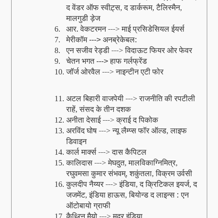
द वेंडर ऑफ स्‍वीट़्स
द डार्करूम
टैलिस्‍मैन
,
,
,
मालगुडी ड़ेज
आर. वेकटरमन ---
माई प्रसिडेसियल ईयर्स
6.
>
मेरीकॉम
अनब्रेकेबल:
7.
--->
एन सजीव रेड्डी ---
विदाऊट फियर ओर फेवर
8.
>
चेतन भगत
हाफ गर्लफ्रेंड
9.
--->
जॉर्ज ओरवैल ---
नाइन्‍टीन एटी फोर
10.
>
अटल बिहारी वाजपेयी ---
राजनीति की रपटीली
11.
>
राहें
संसद के तीन दशक
,
अनीता देसाई ---
क्राई द पिकोक
12.
>
अरविंद घोष ---
न्‍यू लैम्‍प्स फॉर ऑल्‍ड
लाइफ
13.
>
,
डिवाइन
कार्ल मार्क्‍स ---
दास कैपिटल
14.
>
कालिदास ---
मेघदुत
मालविकाग्निमित्र
15.
>
,
,
रघुवमसा कुमार संभवम्
शकुंतला
विक्रम उर्वसी
,
,
कुलदीप नैय्यर ---
इंडिया
द क्रिटिकल इयर्ज
द
16.
>
,
,
जजमेंट
इंडिया हाऊस
बियोन्‍ड द लाइन्‍स : एन
,
,
ऑटोबायो ग्राफी
कैथ्‍रिन मैयो ---
मदर इंडिया
17.
>