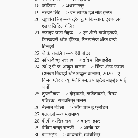
कौटिल्‍य ---
अर्थशास्‍त्र
18.
>
नटवर सिंह
वन लाइफ इज नोट इनफ
19.
--->
खुशवंत सिंह ---
ट्रेन टु पाकिस्‍तान
ट्रुथ लव
20.
>
,
एंड ए लिटिल मेलिस
जवाहर लाल नेहरू ---
एन ऑटो बायोग्राफी
21.
>
,
डिस्‍कवरी ऑफ इंडिया
ग्लिम्‍पसेज ऑफ वर्ल्‍ड
,
हिस्‍ट्री
जे के राउलिग ---
हैरी पॉटर
22.
>
डॉ राजेन्‍द्र प्रसाद ---
इंडिया डिवाइडेड
23.
>
डॉ. ए पी जे. अब्‍दुल कलाम ---
विंग्स ऑफ फायर
24.
>
(अरूण तिवाड़ी और अब्‍दुल
कलाम)
ए
, 2020 –
विजन फोर द न्‍यू मिलेनियम
इग्‍नाइटेड माइड्ंस माई
,
जर्नी
तुलसीदास ---
दोहावली
कवितावली
विनय
25.
>
,
,
पत्रिका
रामचरित्र मानस
,
नेल्‍सन मंडेला ---
लॉग वाक टू फ्रीडम
26.
>
पंतजली ---
महाभाष्‍य
27.
>
पी.वी नरसिंह राव ---
द इन्‍साइडर
28.
>
बंकिम चन्‍द्र चटर्जी ---
आनंद मठ
29.
>
बाणभट्ट ---
कादम्‍बरी
हर्षचरित्र
30.
>
,