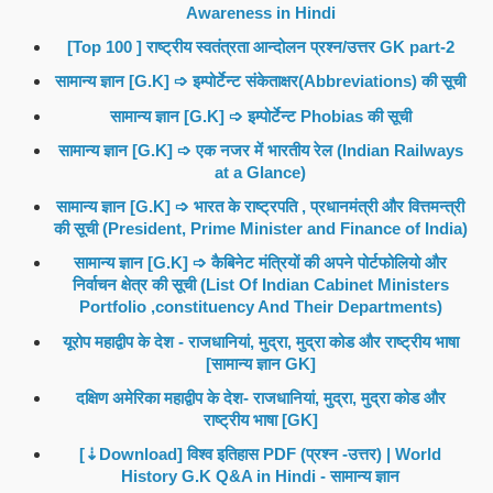
Awareness in Hindi
[Top 100 ] राष्ट्रीय स्वतंत्रता आन्दोलन प्रश्न/उत्तर GK part-2
सामान्य ज्ञान [G.K] ➩ इम्पोर्टेन्ट संकेताक्षर(Abbreviations) की सूची
सामान्य ज्ञान [G.K] ➩ इम्पोर्टेन्ट Phobias की सूची
सामान्य ज्ञान [G.K] ➩ एक नजर में भारतीय रेल (Indian Railways
at a Glance)
सामान्य ज्ञान [G.K] ➩ भारत के राष्ट्रपति , प्रधानमंत्री और वित्तमन्त्री
की सूची (President, Prime Minister and Finance of India)
सामान्य ज्ञान [G.K] ➩ कैबिनेट मंत्रियों की अपने पोर्टफोलियो और
निर्वाचन क्षेत्र की सूची (List Of Indian Cabinet Ministers
Portfolio ,constituency And Their Departments)
यूरोप महाद्वीप के देश - राजधानियां, मुद्रा, मुद्रा कोड और राष्ट्रीय भाषा
[सामान्य ज्ञान GK]
दक्षिण अमेरिका महाद्वीप के देश- राजधानियां, मुद्रा, मुद्रा कोड और
राष्ट्रीय भाषा [GK]
[⇣Download] विश्व इतिहास PDF (प्रश्न -उत्तर) | World
History G.K Q&A in Hindi - सामान्य ज्ञान