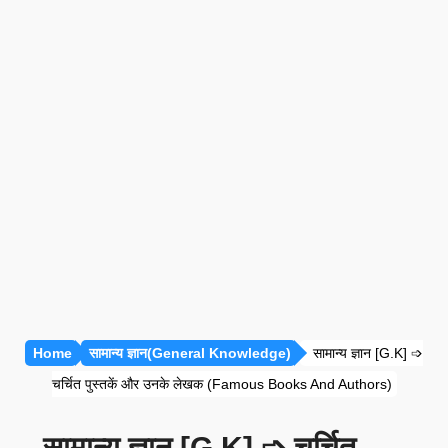
प्रतियोगी गणित [सभी अध्याय]
रीजनिंग [सभी अध्याय]
सामान्य ज्ञान [GK]
हिंदी साहित्य
हिंदी व्याकरण
Home
सामान्य ज्ञान(General Knowledge)
सामान्य ज्ञान [G.K] ➩
चर्चित पुस्तकें और उनके लेखक (Famous Books And Authors)
सामान्य ज्ञान [G.K] ➩ चर्चित