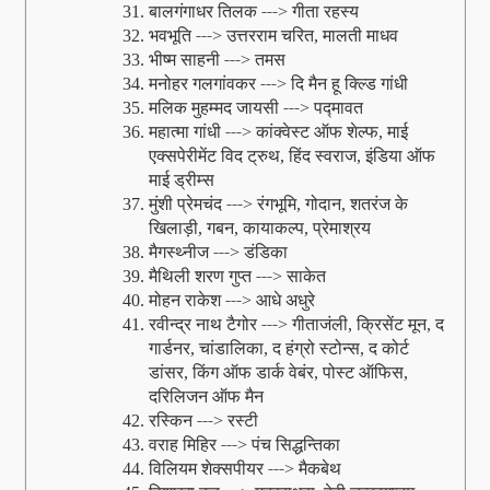
बालगंगाधर तिलक ---
गीता रहस्‍य
31.
>
भवभूति ---
उत्तरराम चरित
मालती माधव
32.
>
,
भीष्‍म साहनी ---
तमस
33.
>
मनोहर गलगांवकर ---
दि मैन हू क्ल्डि गांधी
34.
>
मलिक मुहम्‍मद जायसी ---
पद्मावत
35.
>
महात्‍मा गांधी ---
कांक्‍वेस्‍ट ऑफ शेल्‍फ
माई
36.
>
,
एक्‍सपेरीमेंट विद ट्रुथ
हिंद स्‍वराज
इंडिया ऑफ
,
,
माई ड्रीम्‍स
मुंशी प्रेमचंद ---
रंगभूमि
गोदान
शतरंज के
37.
>
,
,
खिलाड़ी
गबन
कायाकल्‍प
प्रेमाश्रय
,
,
,
मैगस्‍थ्‍नीज ---
डंडिका
38.
>
मैथिली शरण गुप्‍त ---
साकेत
39.
>
मोहन राकेश ---
आधे अधुरे
40.
>
रवीन्‍द्र नाथ टैगोर ---
गीताजंली
क्रिसेंट मून
द
41.
>
,
,
गार्डनर
चांडालिका
द
हंग्रो स्‍टोन्‍स
द कोर्ट
,
,
,
डांसर
किंग ऑफ डार्क वेबंर
पोस्‍ट ऑफिस
,
,
,
दरिलिजन ऑफ मैन
रस्किन ---
रस्‍टी
42.
>
वराह मिहिर ---
पंच सिद्धन्तिका
43.
>
विलियम शेक्‍सपीयर ---
मैकबेथ
44.
>