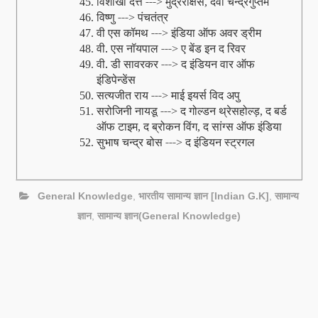
विशाखा दत्त ---
मुद्रराक्षस
देवी चन्‍द्रगुप्‍तम
45.
>
,
विष्‍णु ---
पंचतंत्र
46.
>
वी एस कॉमथ ---
इंडिया ऑफ अवर ड्रीम
47.
>
वी. एस नॉयपाल ---
ए बेंड इन द रिवर
48.
>
वी. डी सावरकर ---
द इंडियन वार ऑफ
49.
>
इंडिपेन्‍डेंस
सत्‍यजीत राय ---
माई इयर्स विद अपु
50.
>
सरोजिनी नायडू ---
द गोल्‍डन थ्रेसहोल्‍ड़
द बर्ड
51.
>
,
ऑफ टाइम
द ब्रोकन विंग
द सांग्‍स ऑफ इंडिया
,
,
सुभाष चन्‍द्र बोस ---
द इंडियन स्‍ट्रगल
52.
>
General Knowledge
,
भारतीय सामान्य ज्ञान [Indian G.K]
,
सामान्य
ज्ञान
,
सामान्य ज्ञान(General Knowledge)