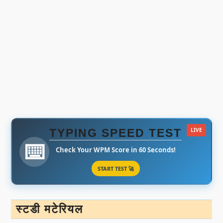
TYPING SPEED TEST
LIVE
⌨️
Check Your WPM Score in 60 Seconds!
START TEST 🚀
स्टडी मटेरियल