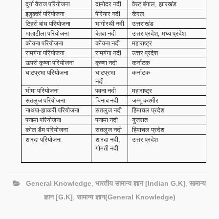
दुर्गा वैराज परियोजना
दामोदर नदी
वेस्ट बंगाल
झारखंड
,
इडुक्की परियोजना
पेरियार नदी
केरल
टिहरी बांध परियोजना
भागीरथी नदी
उत्तराखंड
माताटीला परियोजना
बेतवा नदी
उत्तर प्रदेश
मध्य प्रदेश
,
कोयना परियोजना
कोयना नदी
महाराष्ट्र
रामगंगा परियोजना
रामगंगा नदी
उत्तर प्रदेश
ऊपरी कृष्णा परियोजना
कृष्णा नदी
कर्नाटक
घाटप्रभा परियोजना
घाटप्रभा
कर्नाटक
नदी
भीमा परियोजना
पवना नदी
महाराष्ट्र
सतलुज परियोजना
चिनाब नदी
जम्मू कश्मीर
नाथपा-झाकरी परियोजना
सतलुज नदी
हिमाचल प्रदेश
पनामा परियोजना
पनामा नदी
गुजरात
कोल डैम परियोजना
सतलुज नदी
हिमाचल प्रदेश
शारदा परियोजना
शारदा नदी
उत्तर प्रदेश
,
गोमती नदी
General Knowledge
,
भारतीय सामान्य ज्ञान [Indian G.K]
,
सामान्य
ज्ञान [G.K]
,
सामान्य ज्ञान(General Knowledge)