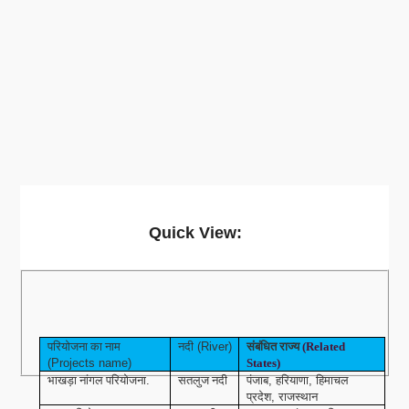
Quick View:
परियोजना का नाम
नदी
संबंधित राज्य
(River)
(Related
(Projects name)
States)
भाखड़ा नांगल परियोजना
सतलुज नदी
पंजाब
हरियाणा
हिमाचल
.
,
,
प्रदेश
राजस्थान
,