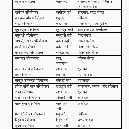
व्यास परियोजना
व्यास नदी
राजस्थान
पंजाब
हरियाणा
,
,
,
हिमाचल प्रदेश
दामोदर परियोजना
दामोदर नदी
झारखंड
वेस्ट बंगाल
,
हीराकुंड बांध परियोजना
महानदी
ओडिशा
चंबल परियोजना
चंबल नदी
राजस्थान
मध्य प्रदेश
,
तुंगभद्रा परियोजना
तुंगभद्रा नदी
आंध्र प्रदेश
कर्नाटक
,
मयूराक्षी परियोजना
मयूराक्षी नदी
वेस्ट बंगाल
नागार्जुन सागर परियोजना
कृष्णा नदी
आंध्र प्रदेश
कोसी परियोजना
कोसी नदी
बिहार और नेपाल
गण्डक नदी परियोजना
गण्डक नदी
बिहार और नेपाल
फरक्का परियोजना
गंगा
पश्चिम बंगाल
,
भागीरथी
काकड़ापारा परियोजना
ताप्ती नदी
गुजरात
तवा परियोजना
तवा नदी
मध्य प्रदेश
नागपुर शक्तिगृह परियोजना
कोरडी नदी
महाराष्ट्र
इंदिरा गांधी नहर परियोजना
सतलुज नदी
राजस्थान
पंजाब
और हरियाणा
,
,
उकाई परियोजना
ताप्ती नदी
गुजरात
पोचाम्पाद परियोजना
गोदावरी नदी
कर्नाटक
मालप्रभा परियोजना
मालप्रभा
कर्नाटक
नदी
महानदी डेल्टा परियोजना
महानदी
ओडिशा
रिहंद परियोजना
रिहंद नदी
उत्तर प्रदेश
कुंडा परियोजना
कुंडा नदी
तमिलनाडु