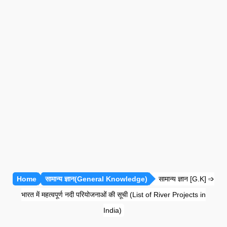
प्रतियोगी गणित [सभी अध्याय]
रीजनिंग [सभी अध्याय]
सामान्य ज्ञान [GK]
हिंदी साहित्य
हिंदी व्याकरण
Home
सामान्य ज्ञान(General Knowledge)
सामान्य ज्ञान [G.K] ➩
भारत में महत्वपूर्ण नदी परियोजनाओं की सूची (List of River Projects in
India)