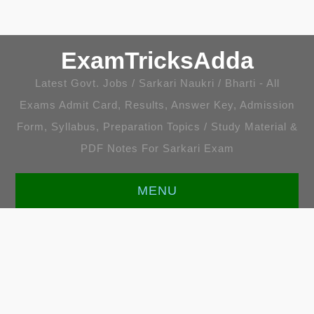
ExamTricksAdda
Latest Govt. Jobs / Sarkari Naukri / Bharti - All
Exams Admit Card, Results, Answer Key, Admission
Form, Syllabus, Preparation Topics / Study Material &
PDF Notes For Sarkari Exam
MENU
HOME
LATEST JOBS
ENGLISH [ALL TOPICS]