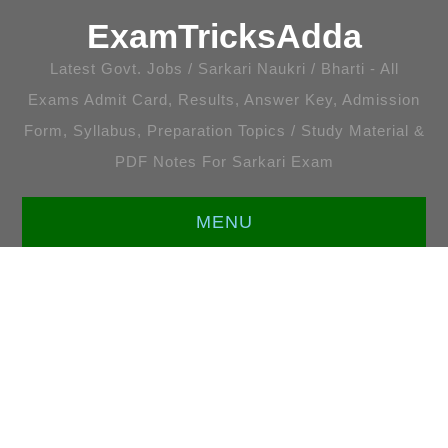
ExamTricksAdda
Latest Govt. Jobs / Sarkari Naukri / Bharti - All
Exams Admit Card, Results, Answer Key, Admission
Form, Syllabus, Preparation Topics / Study Material &
PDF Notes For Sarkari Exam
MENU
HOME
LATEST JOBS
ENGLISH [ALL TOPICS]
प्रतियोगी गणित [सभी अध्याय]