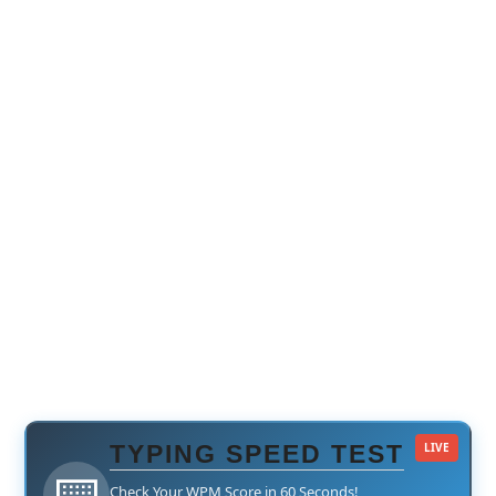
TYPING SPEED TEST
LIVE
⌨️
Check Your WPM Score in 60 Seconds!