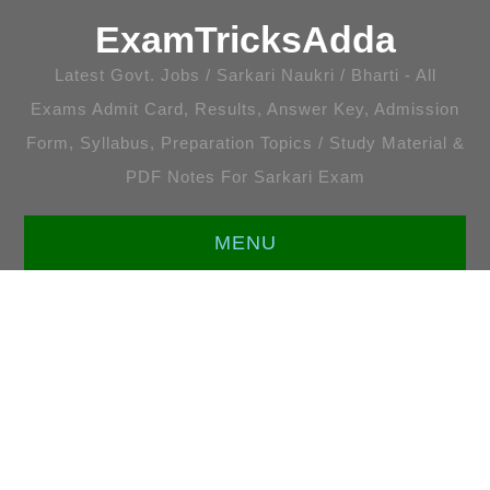
ExamTricksAdda
Latest Govt. Jobs / Sarkari Naukri / Bharti - All
Exams Admit Card, Results, Answer Key, Admission
Form, Syllabus, Preparation Topics / Study Material &
PDF Notes For Sarkari Exam
MENU
HOME
LATEST JOBS
ENGLISH [ALL TOPICS]
प्रतियोगी गणित [सभी अध्याय]