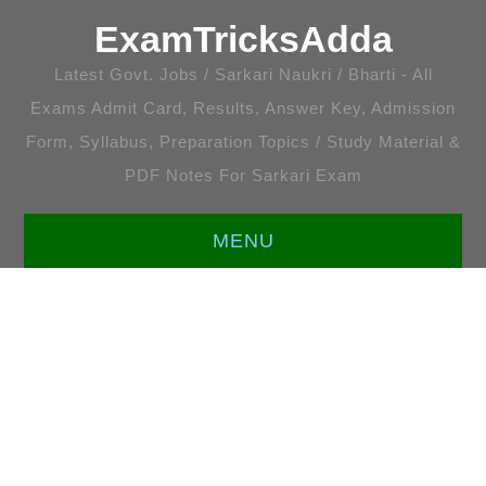
ExamTricksAdda
Latest Govt. Jobs / Sarkari Naukri / Bharti - All
Exams Admit Card, Results, Answer Key, Admission
Form, Syllabus, Preparation Topics / Study Material &
PDF Notes For Sarkari Exam
MENU
HOME
LATEST JOBS
ENGLISH [ALL TOPICS]
प्रतियोगी गणित [सभी अध्याय]