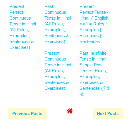
Present
Past
Present
Perfect
Continuous
Perfect Tense -
Continuous
Tense in Hindi
Hindi से English
Tense in Hindi
(All Rules,
बनाने के Rules |
(All Rules,
Examples,
Examples |
Examples,
Sentences &
Exercises |
Sentences &
Exercises)
Sentences
Exercises)
Present
Past Indefinite
Continuous
Tense in Hindi |
Tense in Hindi
Simple Past
(All Rules,
Tense - Rules,
Examples,
Examples,
Sentences &
Exercises &
Exercises)
Sentences (हिंदी
में)
Previous Posts
Next Posts