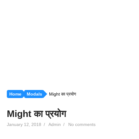
रीजनिंग [सभी अध्याय]
सामान्य ज्ञान [GK]
हिंदी साहित्य
हिंदी व्याकरण
Home
Modals
Might का प्रयोग
Might का प्रयोग
January 12, 2018
/
Admin
/
No comments