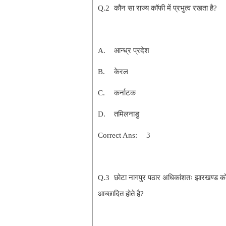
Q.2
कौन सा राज्य कॉफी में प्रभुत्व रखता है?
A.
आन्ध्र प्रदेश
B.
केरल
C.
कर्नाटक
D.
तमिलनाडु
Correct Ans:
3
Q.3
छोटा नागपुर पठार अधिकांशतः झारखण्ड को आच
आच्छादित होते है?