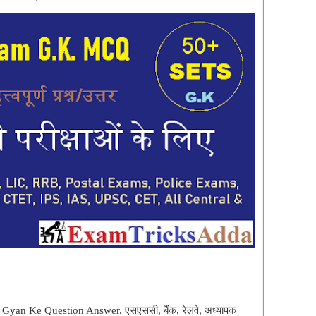
yan Ke Question Answer. एसएससी, बैंक, रेलवे, अध्यापक