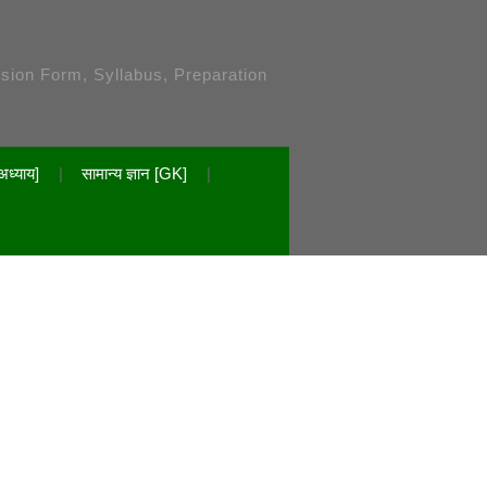
ssion Form, Syllabus, Preparation
अध्याय]
सामान्य ज्ञान [GK]