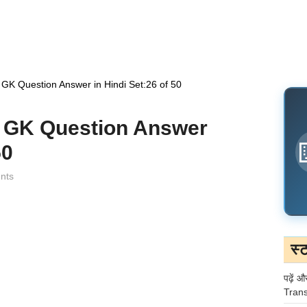
op GK Question Answer in Hindi Set:26 of 50
 Top GK Question Answer
50
nts
स्
पढ़ें औ
Trans