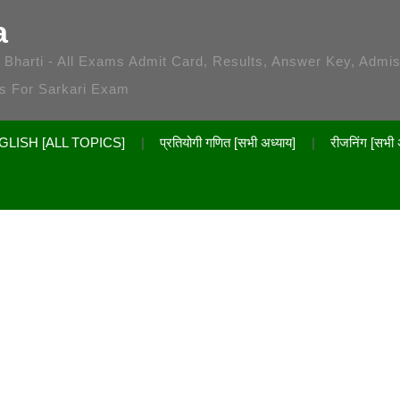
a
 / Bharti - All Exams Admit Card, Results, Answer Key, Admi
es For Sarkari Exam
GLISH [ALL TOPICS]
प्रतियोगी गणित [सभी अध्याय]
रीजनिंग [सभी 