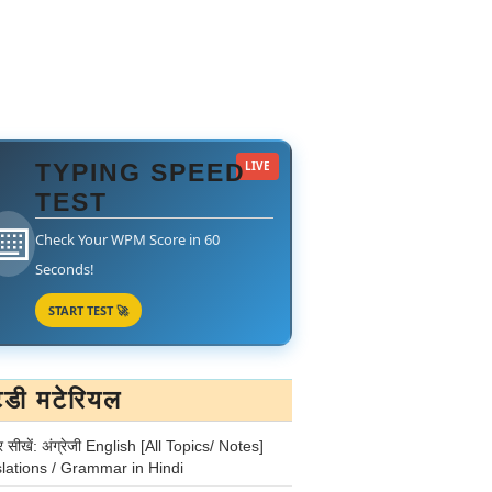
TYPING SPEED
LIVE
TEST
⌨️
Check Your WPM Score in 60
Seconds!
START TEST 🚀
टडी मटेरियल
र सीखें: अंग्रेजी English [All Topics/ Notes]
lations / Grammar in Hindi