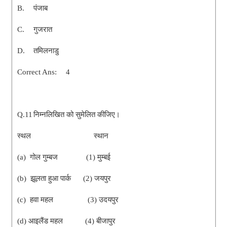
B.
पंजाब
C.
गुजरात
D.
तमिलनाडु
Correct Ans:
4
Q.11
निम्नलिखित को सुमेलित कीजिए।
स्थल स्थान
(a) गोल गुम्बज (1) मुम्बई
(b) झूलता हुआ पार्क (2) जयपुर
(c) हवा महल (3) उदयपुर
(d) आइलैंड महल (4) बीजापुर