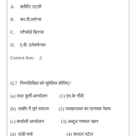
A.
क्लीमेंट एटली
B.
सर.पी.लारेन्स
C.
स्टैफोर्ड क्रिप्स
D.
ए.वी. एलेक्जेन्डर
Correct Ans:
2
Q.7
निम्नलिखित को सुमेलित कीजिए?
(a) लाल कुर्ती आन्दोलन (1) एम.के गाँधी
(b) लाहौर में पूर्ण स्वराज (2) जवाहरलाल का प्रस्ताव नेहरू
(c) बरदोली आन्दोलन (3) अब्दुल गफ्फार खान
(d) दांडी मार्च (4) सरदार पटेल