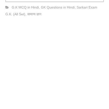
G.K MCQ in Hindi
,
GK Questions in Hindi
,
Sarkari Exam
G.K. (All Set)
,
सामान्य ज्ञान