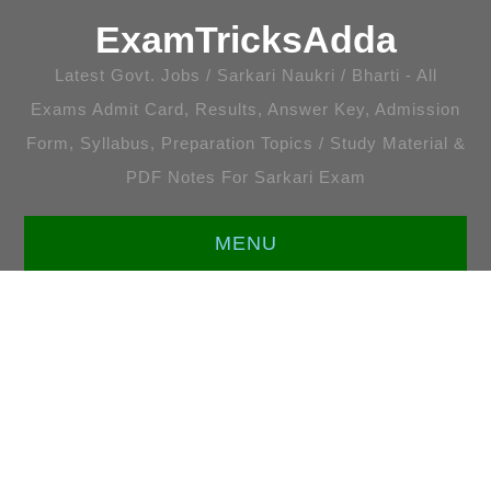
ExamTricksAdda
Latest Govt. Jobs / Sarkari Naukri / Bharti - All
Exams Admit Card, Results, Answer Key, Admission
Form, Syllabus, Preparation Topics / Study Material &
PDF Notes For Sarkari Exam
MENU
HOME
LATEST JOBS
ENGLISH [ALL TOPICS]
प्रतियोगी गणित [सभी अध्याय]