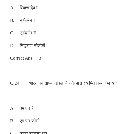
A.
विक्रमदेव I
B.
सूर्यवर्मन I
C.
सूर्यवर्मन II
D.
सिद्धराज सोलंकी
Correct Ans:
3
Q.24
भारत का साम्यवादीदल किसके द्वारा स्थापित किया गया था?
A.
एम.एन.रे
B.
एम.एन.जोशी
C.
लाला लाजपत राय