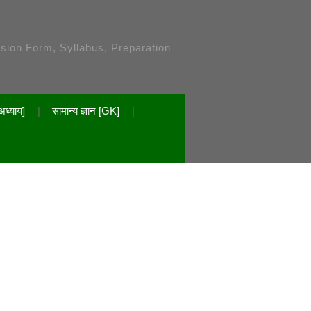
ssion Form, Syllabus, Preparation
अध्याय]
सामान्य ज्ञान [GK]