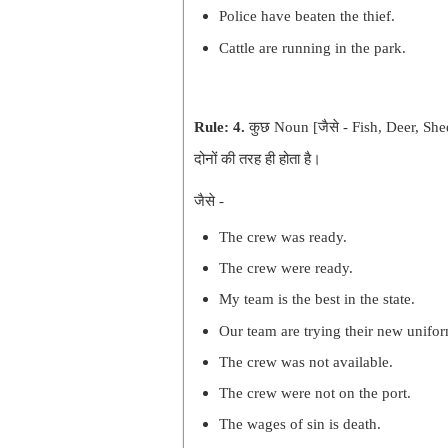
Police have beaten the thief.
Cattle are running in the park.
Rule:
4.
कुछ Noun
[
जैसे - Fish, Deer, S
दोनों की तरह ही होता है।
जैसे -
The crew was ready.
The crew were ready.
My team is the best in the state.
Our team are trying their new unifo
The crew was not available.
The crew were not on the port.
The wages of sin is death.