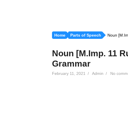
Home
Parts of Speech
Noun [M.Imp
Noun [M.Imp. 11 Ru
Grammar
February 11, 2021
/
Admin
/
No comm