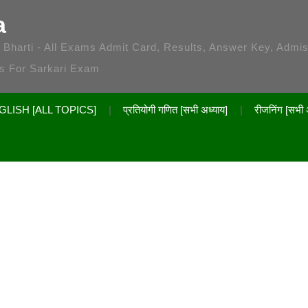
a
 / Bharti - All Exams Admit Card, Results, Answer Key, Admi
es For Sarkari Exam
GLISH [ALL TOPICS]
प्रतियोगी गणित [सभी अध्याय]
रीजनिंग [सभी 