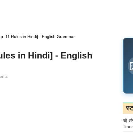
. 11 Rules in Hindi] - English Grammar
les in Hindi] - English
ents
स्
पढ़ें औ
Trans