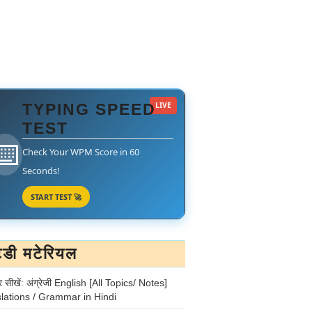
TYPING SPEED
LIVE
TEST
⌨️
Check Your WPM Score in 60
Seconds!
START TEST 🚀
टडी मटेरियल
र सीखें: अंग्रेजी English [All Topics/ Notes]
lations / Grammar in Hindi