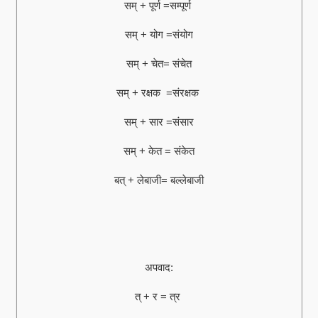
सम् + पूर्ण =सम्पूर्ण
सम् + योग =संयोग
सम् + चेत= संचेत
सम् + रक्षक =संरक्षक
सम् + सार =संसार
सम् + केत = संकेत
बत् + लेबाजी= बल्लेबाजी
अपवाद:
त् + र = त्र