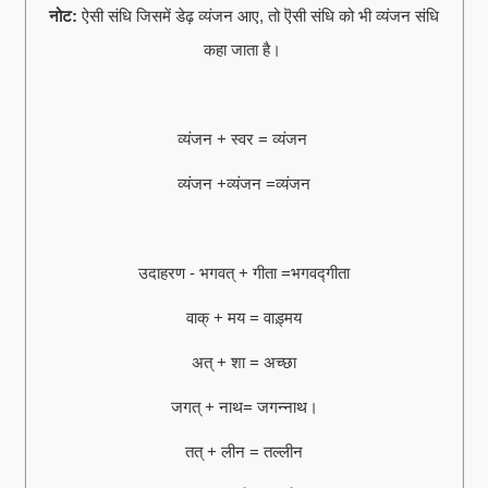
नोट:
ऐसी संधि जिसमें डेढ़ व्यंजन आए, तो ऎसी संधि को भी व्यंजन संधि
कहा जाता है।
व्यंजन + स्वर = व्यंजन
व्यंजन +व्यंजन =व्यंजन
उदाहरण - भगवत् + गीता =भगवद्गीता
वाक् + मय = वाड़्मय
अत् + शा = अच्छा
जगत् + नाथ= जगन्नाथ।
तत् + लीन = तल्लीन