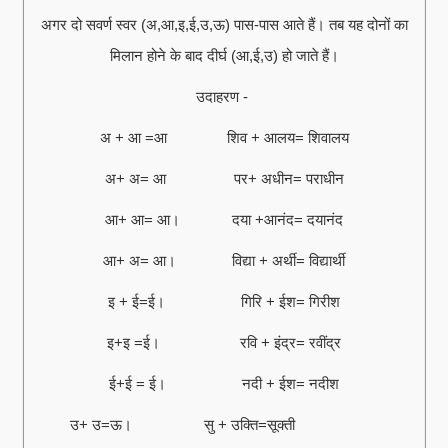
अगर दो सवर्ण स्वर (अ,आ,इ,ई,उ,ऊ) पास-पास आते हैं। तब यह दोनों का
मिलान होने के बाद दीर्घ (आ,ई,उ) हो जाते हैं।
उदाहरण -
अ + आ =आ शिव + आलय= शिवालय
अ+ अ= आ पर+ अधीन= पराधीन
आ+ आ= आ। दया +आनंद= दयानंद
आ+ अ= आ। विद्या + अर्थी= विद्यार्थी
इ + ई=ई। गिरि + ईश= गिरीश
इ+इ =ई। रवि + इंद्र= रवींद्र
ई+ई = ई। नदी + ईश= नदीश
उ+ उ=ऊ। सु + उक्ति=सूक्ती