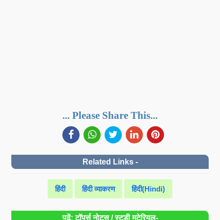
... Please Share This...
Related Links -
हिंदी
हिंदी व्याकरण
हिंदी(Hindi)
पढ़ें: टॉपर्स नोट्स / स्टडी मटेरियल-