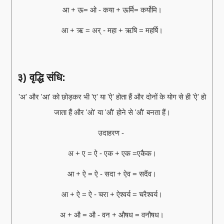
आ + ऊ= ओ - कया + ऊर्मि= कर्योमि।
आ + ऋ = अर् - महा + ऋषि = महर्षि।
३) वृद्धि संधि:
'अ' और 'आ' को छोड़कर भी 'ए' या 'ऐ' होता हैं और दोनों के योग से ही 'ऐ' हो
जाता हैं और 'ओ' या 'औ' होने से 'औ' बनता हैं।
उदाहरण -
अ + ए = ऐ - एक + एक =एकैक।
आ + ऐ = ऐ - सदा + ऐव = सदैंव।
आ + ऐ = ऐ - चरा + ऐश्वर्य = चरैश्वर्य।
अ + औ = औ - वन + औषध = वनौषध।