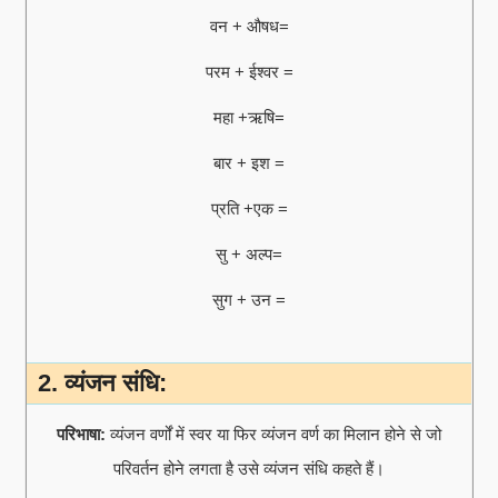
वन + औषध=
परम + ईश्वर =
महा +ऋषि=
बार + इश =
प्रति +एक =
सु + अल्प=
सुग + उन =
2. व्यंजन संधि:
परिभाषा:
व्यंजन वर्णों में स्वर या फिर व्यंजन वर्ण का मिलान होने से जो
परिवर्तन होने लगता है उसे व्यंजन संधि कहते हैं।