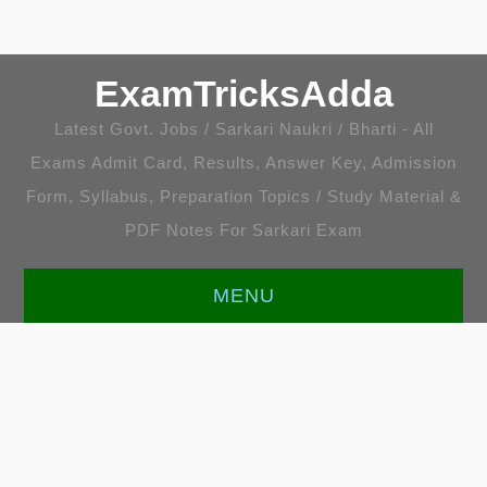
ExamTricksAdda
Latest Govt. Jobs / Sarkari Naukri / Bharti - All
Exams Admit Card, Results, Answer Key, Admission
Form, Syllabus, Preparation Topics / Study Material &
PDF Notes For Sarkari Exam
MENU
HOME
LATEST JOBS
ENGLISH [ALL TOPICS]