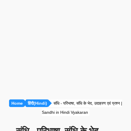
प्रतियोगी गणित [सभी अध्याय]
रीजनिंग [सभी अध्याय]
सामान्य ज्ञान [GK]
हिंदी साहित्य
हिंदी व्याकरण
Home
हिंदी(Hindi)
संधि - परिभाषा, संधि के भेद, उदाहरण एवं प्रश्न |
Sandhi in Hindi Vyakaran
संधि - परिभाषा, संधि के भेद,