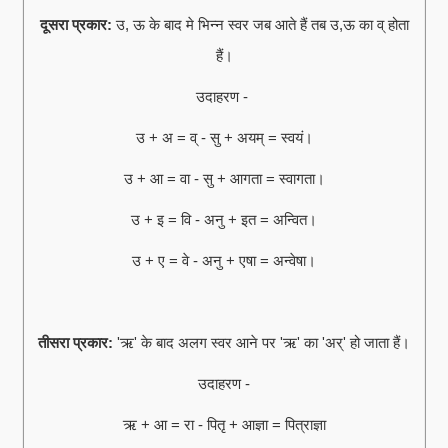
दूसरा प्रकार:
उ, ऊ के बाद मे भिन्न स्वर जब आते हैं तब उ,ऊ का व् होता
हैं।
उदाहरण -
उ + अ = व् - सु + अयम् = स्वयं।
उ + आ = वा - सु + आगता = स्वागता।
उ + इ = वि - अनु + इत = अन्वित।
उ + ए = वे - अनु + एषा = अन्वेषा।
तीसरा प्रकार:
'ऋ' के बाद अलग स्वर आने पर 'ऋ' का 'अर्' हो जाता हैं।
उदाहरण -
ऋ + आ = रा - पितृ + आज्ञा = पित्राज्ञा