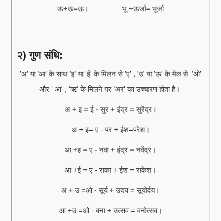
ऊ+ऊ=ऊ। भू +ऊर्जा= भूर्जा
२) गुण संधि:
'अ' या 'आ' के साथ 'इ' या 'ई' के मिलन से 'ए' , 'उ' या 'ऊ' के मेल से 'ओ'
और ' आ' , 'ऋ' के मिलने पर 'अर' का उच्चारण होता है।
अ + इ = ई - सुर + इंद्र = सुरेंद्र।
अ + इ= ए - पर + ईश=परेश।
आ +इ = ए - नवा + इंद्र = नवेंद्र।
आ +ई = ए - राका + ईश = राकेश।
अ + उ =ओ - सूर्य + उदय = सूयोर्दय।
आ +उ =ओ - वना + उत्सव = वनोत्सव।