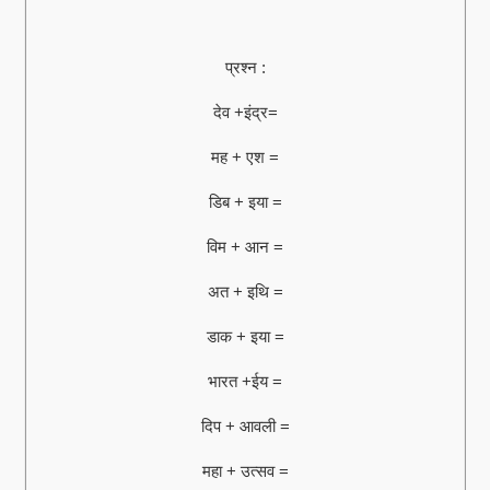
प्रश्न :
देव +इंद्र=
मह + एश =
डिब + इया =
विम + आन =
अत + इथि =
डाक + इया =
भारत +ईय =
दिप + आवली =
महा + उत्सव =