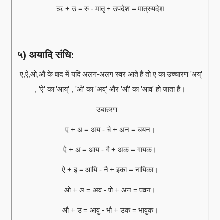
ऋ + उ = रु - मातृ + उपदेश = मात्रुपदेश
५) अयादि संधि:
ए,ऐ,ओ,औ के बाद में यदि अलग-अलग स्वर आते हैं तो ए का उच्चारण 'अय्'
, 'ऐ' का 'आय्' , 'ओ' का 'अव्' और 'औ' का 'आव' हो जाता हैं।
उदाहरण -
ए + अ = अय - चे + अन = चयन।
ऐ + अ = आय - गै + अक = गायक।
ऐ + इ = आयि - नै + इका = नायिका।
ओ + अ = अव - पो + अन = पवन।
औ + उ = आवु - भौ + उक = भावुक।