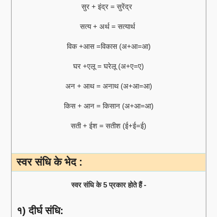
सुर + इंद्र = सुरेंद्र
सत्य + अर्थ = सत्यार्थ
विक +आस =विकास (अ+आ=आ)
घर +एलू = घरेलू (अ+ए=ए)
अन + आथ = अनाथ (अ+आ=आ)
किस + आन = किसान (अ+आ=आ)
सती + ईश = सतीश (ई+ई=ई)
स्वर संधि के भेद :
स्वर संधि के 5 प्रकार होते हैं -
१) दीर्घ संधि: