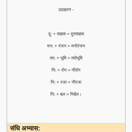
उदाहरण -
दु: + साहस = दुस्साहस
मन: + रंजन = मनोरंजन
तप: + भूमि = तपोभूमि
नि: + रोग = नीरोग
नि: + रजा = नीरजा
नि: + बल = निर्बल।
संधि अभ्यास: