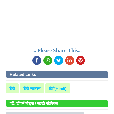
... Please Share This...
Related Links -
हिंदी
हिंदी व्याकरण
हिंदी(Hindi)
पढ़ें: टॉपर्स नोट्स / स्टडी मटेरियल-