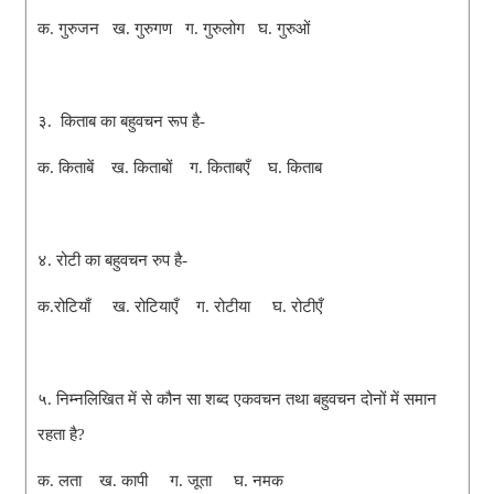
क. गुरुजन ख. गुरुगण ग. गुरुलोग घ. गुरुओं
३. किताब का बहुवचन रूप है-
क. किताबें ख. किताबों ग. किताबएँ घ. किताब
४. रोटी का बहुवचन रुप है-
क.रोटियाँ ख. रोटियाएँ ग. रोटीया घ. रोटीएँ
५. निम्नलिखित में से कौन सा शब्द एकवचन तथा बहुवचन दोनों में समान
रहता है?
क. लता ख. कापी ग. जूता घ. नमक