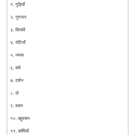
१. गुड़ियाँ
२. गुरुजन
३. किताबें
४. रोटियाँ
५. नमक
६. वर्षा
७. दर्शन
८. दो
९. वचन
१०. बहुवचन
११. कॉपियाँ