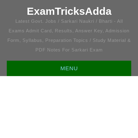
ExamTricksAdda
Latest Govt. Jobs / Sarkari Naukri / Bharti - All
Exams Admit Card, Results, Answer Key, Admission
Form, Syllabus, Preparation Topics / Study Material &
PDF Notes For Sarkari Exam
MENU
HOME
LATEST JOBS
ENGLISH [ALL TOPICS]
प्रतियोगी गणित [सभी अध्याय]