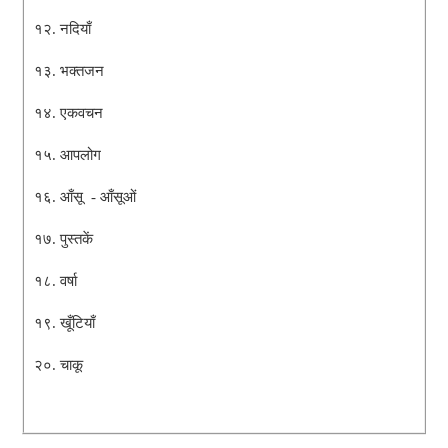
१२. नदियाँ
१३. भक्तजन
१४. एकवचन
१५. आपलोग
१६. आँसू - आँसूओं
१७. पुस्तकें
१८. वर्षा
१९. खूँटियाँ
२०. चाकू