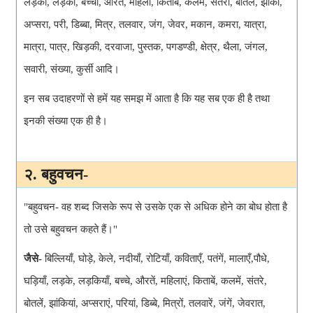
लड़का, लड़की, बच्चा, औरत, महिला, किताब, कलम, संतरा, बोतल, झांकी,
अप्सरा, परी, डिब्बा, मित्र, तलवार, जंग, जेवर, मकान, कमरा, यात्रा,
मात्रा, पात्र, खिड़की, दरवाजा, पुस्तक, पगडण्डी, क्षेत्र, थैला, जंगल,
सवारी, संख्या, कुर्सी आदि।
इन सब उदाहरणों से हमें यह समझ में आता है कि यह सब एक ही है तथा
इनकी संख्या एक ही है।
२. बहुवचन-
"बहुवचन-
वह शब्द जिसके रूप से उसके एक से अधिक होने का बोध होता है
तो उसे बहुवचन कहते हैं।"
जैसे-
बिल्लियाँ, घोड़े, केले, नदीयाँ, रोटियाँ, कविताएँ, पतंगें, मालाएँ,पौधे,
घड़ियाँ, लड़के, लड़कियाँ, बच्चे, औरतें, महिलाएं, किताबें, कलमें, संतरे,
बोतलें, झांकियां, अप्सराएं, परियां, डिब्बे, मित्रों, तलवारें, जंगें, जेवरात,