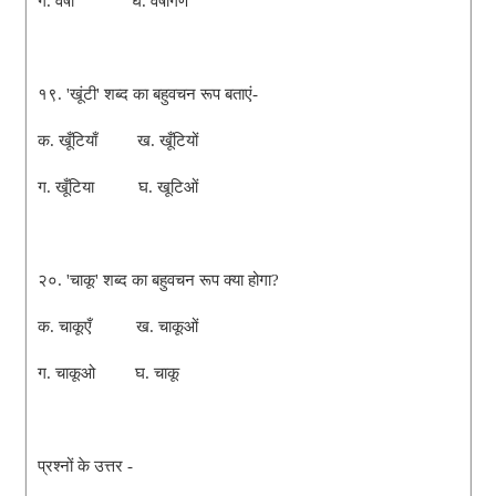
ग. वर्षा घ. वर्षागण
१९. 'खूंटी' शब्द का बहुवचन रूप बताएं-
क. खूँटियाँ ख. खूँटियों
ग. खूँटिया घ. खूटिओं
२०. 'चाकू' शब्द का बहुवचन रूप क्या होगा?
क. चाकूएँ ख. चाकूओं
ग. चाकूओ घ. चाकू
प्रश्नों के उत्तर -