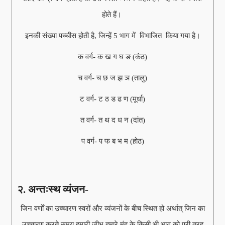
होते हैं।
इनकी संख्या पच्चीस होती है, जिन्हें 5 भाग में विभाजित किया गया है।
क वर्ग- क ख ग घ ङ (कंठ)
च वर्ग- च छ ज झ ञ (तालु)
ट वर्ग- ट ठ ड ढ ण (मूर्धा)
त वर्ग- त थ द ध न (दांत)
प वर्ग- प फ ब भ म (होठ)
२. अन्तःस्थ व्यंजन-
जिन वर्णों का उच्चारण स्वरों और व्यंजनों के बीच स्थित हो अर्थात् जिन का
उच्चारण करते समय हमारी जीभ हमारे मुंह के किसी भी भाग को पूरी तरह