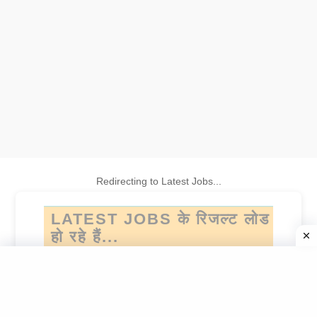
Redirecting to Latest Jobs...
LATEST JOBS के रिजल्ट लोड
हो रहे हैं...
यदि आप स्वचालित रूप से रीडायरेक्ट नहीं होते हैं, तो
यहाँ क्लिक
करें
।