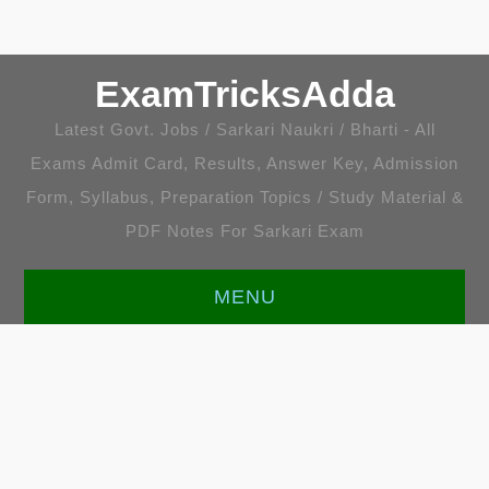
ExamTricksAdda
Latest Govt. Jobs / Sarkari Naukri / Bharti - All
Exams Admit Card, Results, Answer Key, Admission
Form, Syllabus, Preparation Topics / Study Material &
PDF Notes For Sarkari Exam
MENU
HOME
LATEST JOBS
ENGLISH [ALL TOPICS]