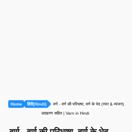
प्रतियोगी गणित [सभी अध्याय]
रीजनिंग [सभी अध्याय]
सामान्य ज्ञान [GK]
हिंदी साहित्य
हिंदी व्याकरण
Home
हिंदी(Hindi)
वर्ण - वर्ण की परिभाषा, वर्ण के भेद (स्वर & व्यंजन)
उदाहरण सहित | Varn in Hindi
वर्ण - वर्ण की परिभाषा, वर्ण के भेद