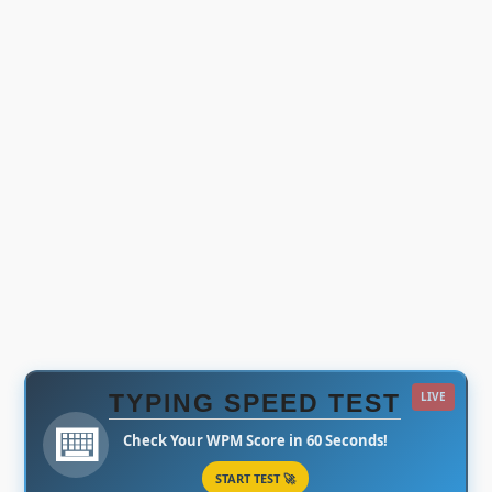
TYPING SPEED TEST
LIVE
⌨️
Check Your WPM Score in 60 Seconds!
START TEST 🚀