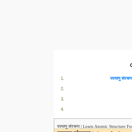
परमाणु संरच
परमाणु संरचना | Learn Atomic Structure F