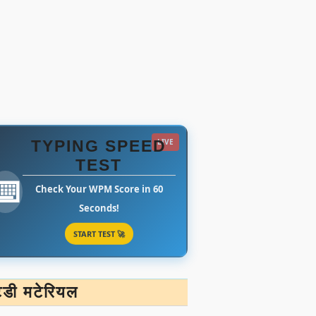
TYPING SPEED
LIVE
TEST
⌨️
Check Your WPM Score in 60
Seconds!
START TEST 🚀
टडी मटेरियल