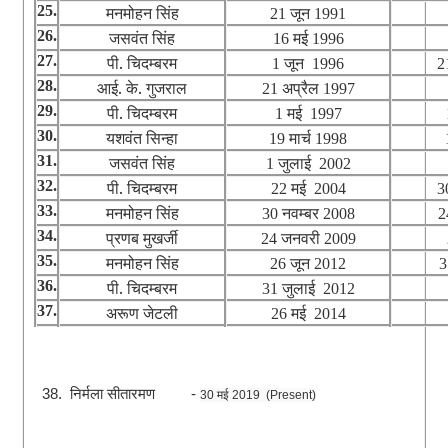
25.
मनमोहन सिंह
जून
21
1991
26.
जसवंत सिंह
मई
16
1996
27.
पी. चिदम्बरम
जून
1
1996
2
28.
आई. के. गुजराल
अप्रैल
21
1997
29.
पी. चिदम्बरम
मई
1
1997
30.
यशवंत सिन्हा
मार्च
19
1998
31.
जसवंत सिंह
जुलाई
1
2002
32.
पी. चिदम्बरम
मई
22
2004
3
33.
मनमोहन सिंह
नवम्बर
30
2008
2
34.
प्रणब मुखर्जी
जनवरी
24
2009
35.
मनमोहन सिंह
जून
26
2012
36.
पी. चिदम्बरम
जुलाई
31
2012
37.
अरूण जेटली
मई
26
2014
38. निर्मला सीतारमण -
30 मई 2019 (Present)