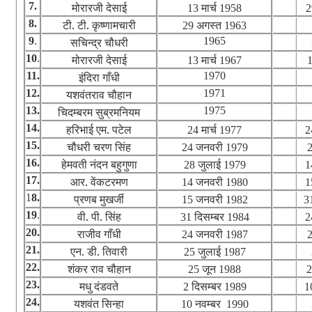
7.
मोरारजी देसाई
मार्च
13
1958
8.
टी. टी. कृष्णामचारी
अगस्त
29
1963
9
.
सचिन्द्र चौधरी
1965
10
.
मोरारजी देसाई
मार्च
13
1967
11.
इंदिरा गाँधी
1970
12.
यशवंतराव चौहान
1971
13.
चिदम्बरम सुब्रमनियम
1975
14.
हरिभाई एम. पटेल
मार्च
24
1977
2
15.
चौधरी चरण सिंह
जनवरी
24
1979
16.
हेमवती नंदन बहुगुणा
जुलाई
28
1979
1
17.
आर. वेंकटरमण
जनवरी
14
1980
1
1
8.
प्रणब मुखर्जी
जनवरी
15
1982
3
19
.
वी. पी. सिंह
दिसम्बर
31
1984
2
20.
राजीव गाँधी
जनवरी
24
1987
21.
एन. डी. तिवारी
जुलाई
25
1987
22.
शंकर राव चौहान
जून
25
1988
23.
मधु दंडवते
दिसम्बर
2
1989
1
24.
यशवंत सिन्हा
नवम्बर
10
1990