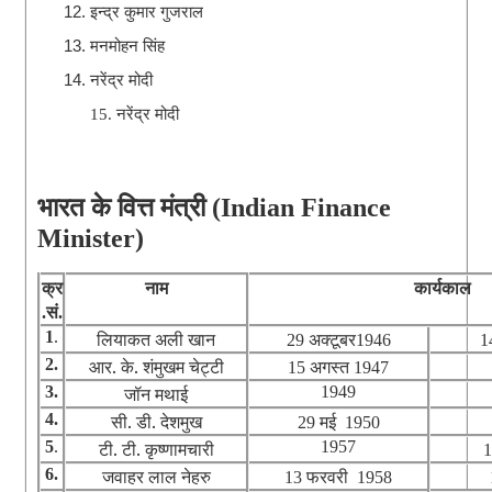
इन्द्र कुमार गुजराल
12.
मनमोहन सिंह
13.
नरेंद्र मोदी
14.
15.
नरेंद्र मोदी
भारत के वित्त
मंत्री
(Indian Finance
Minister)
क्र
नाम
कार्यकाल
सं
.
.
1
.
लियाकत अली खान
अक्टूबर
29
1946
1
2.
आर. के. शंमुखम चेट्टी
अगस्त
15
1947
3.
जॉन मथाई
1949
4.
सी. डी. देशमुख
मई
29
1950
5
.
टी. टी. कृष्णामचारी
1957
6.
जवाहर लाल नेहरु
फरवरी
13
1958