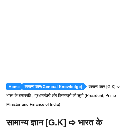
रीजनिंग [सभी अध्याय]
सामान्य ज्ञान [GK]
हिंदी साहित्य
हिंदी व्याकरण
Home
सामान्य ज्ञान(General Knowledge)
सामान्य ज्ञान [G.K] ➩
भारत के राष्ट्रपति , प्रधानमंत्री और वित्तमन्त्री की सूची (President, Prime
Minister and Finance of India)
सामान्य ज्ञान [G.K] ➩ भारत के