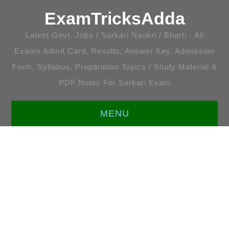
ExamTricksAdda
Latest Govt. Jobs / Sarkari Naukri / Bharti - All
Exams Admit Card, Results, Answer Key, Admission
Form, Syllabus, Preparation Topics / Study Material &
PDF Notes For Sarkari Exam
MENU
HOME
LATEST JOBS
ENGLISH [ALL TOPICS]
प्रतियोगी गणित [सभी अध्याय]