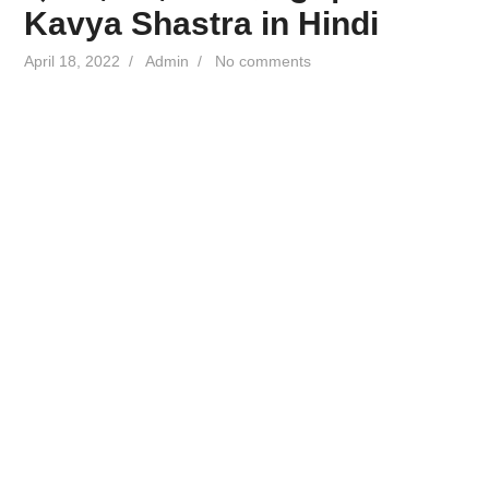
Kavya Shastra in Hindi
April 18, 2022
/
Admin
/
No comments