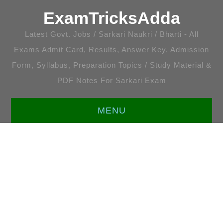
ExamTricksAdda
Latest Govt. Jobs / Sarkari Naukri / Bharti - All
Exams Admit Card, Results, Answer Key, Admission
Form, Syllabus, Preparation Topics / Study Material &
PDF Notes For Sarkari Exam
MENU
HOME
LATEST JOBS
ENGLISH [ALL TOPICS]
प्रतियोगी गणित [सभी अध्याय]