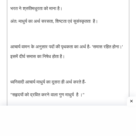
भरत ने श्रुतिमधुरता को माना है।
अंत: माधुर्य का अर्थ सरसता, शिष्टता एवं सुसंस्कृतता  है।
आचार्य वामन के अनुसार पदों की पृथकता का अर्थ है- 'समास रहित होना।' 
इसमें दीर्घ समास का निषेध होता है।
ध्वनिवादी आचार्य माधुर्य का दूसरा ही अर्थ करते हैं- 
"सहृदयों को द्रवित करने वाला गुण माधुर्य  है ।"
आचार्य मम्मट ने आह्लादकता और  श्रृंगार रस में द्रवित करने की विशेषता 
को ही माधुर्य माना है।