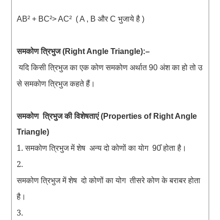
और
भुजाये
है
AB² + BC²> AC²
( A , B
C
)
समकोण
त्रिभुज
(Right Angle Triangle):–
यदि
किसी
त्रिभुज
का
एक
कोण
समकोण
अर्थात
अंश
का
हो
तो
उ
90
से
समकोण
त्रिभुज
कहते
हैं
।
समकोण
त्रिभुज
की
विशेषताएं
(Properties of Right Angle
Triangle)
1. समकोण
त्रिभुज
में
शेष
अन्य
दो
कोणों
का
योग
होता
है
90͒
।
2.
समकोण
त्रिभुज
में
शेष
दो
कोणों
का
योग
तीसरे
कोण
के
बराबर
होता
है
।
3.