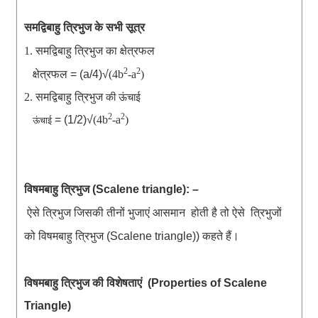
समद्विबाहु त्रिभुज के सभी सूत्र
समद्विबाहु
त्रिभुज
का
क्षेत्रफल
1.
क्षेत्रफल
2
2
=
(a/4)√
(4b
-a
)
2.
समद्विबाहु
त्रिभुज
की ऊंचाई
2
2
=
(1/2)√
(4b
-a
)
ऊंचाई
विषमबाहु
त्रिभुज
(Scalene triangle): –
ऐसे
त्रिभुज
जिसकी
तीनों
भुजाएं
आसमान
होती
है
तो
ऐसे
त्रिभुजों
को
विषमबाहु
त्रिभुज
कहते
हैं
(Scalene triangle))
।
विषमबाहु
त्रिभुज
की
विशेषताएं
(Properties of Scalene
Triangle)