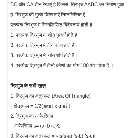
और
तीन
रेखाएं
है
जिससे
त्रिभुज
का
निर्माण
हुआ
BC
CA
∆ABC
है
त्रिभुज
की
मुख्य
विशेषताएँ
निम्नलिखित
है
प्रत्येक
त्रिभुज
में
निम्नलिखित
विशेषतायें
होती
हैं
।
1. प्रत्येक
त्रिभुज
में
तीन
भुजाएँ
होते
हैं
।
2. प्रत्येक
त्रिभुज
में
तीन
कोण
होते
हैं
।
3. प्रत्येक
त्रिभुज
में
तीन
शीर्ष
होते
हैं
।
4. प्रत्येक
त्रिभुज
में
तीनो
कोणों
का
योग
अंश
होता
है
180
।
त्रिभुज के सभी सूत्र
1. त्रिभुज
का
क्षेत्रफल
(Area Of Triangle)
क्षेत्रफल
आधार
उचाई
= 1/2(
x
)
2.
त्रिभुज
का
अर्धपरिमाप
अर्धपरिमाप
s= (a+b+c)/2
3.
त्रि
भुज
का
क्षेत्रफल
= √[s(s-a) (s-b) (s-c)]