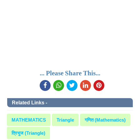
... Please Share This...
Related Links -
MATHEMATICS
Triangle
गणित (Mathematics)
त्रिभुज (Triangle)