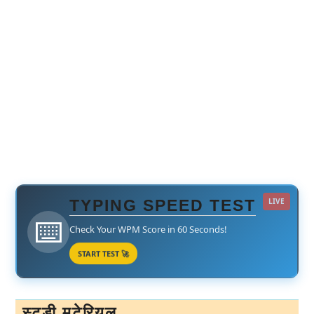
TYPING SPEED TEST
LIVE
⌨️
Check Your WPM Score in 60 Seconds!
START TEST 🚀
स्टडी मटेरियल