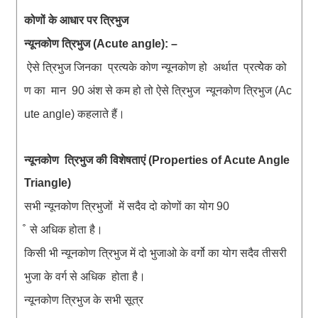
कोणों
के
आधार
पर
त्रिभुज
न्यूनकोण
त्रिभुज
(Acute angle): –
ऐसे
त्रिभुज
जिनका
प्रत्यके
कोण
न्यूनकोण
हो
अर्थात
प्रत्येेक
को
ण
का
मान
अंश
से
कम
हो
तो
ऐसे
त्रिभुज
न्यूनकोण
त्रिभुज
90
(Ac
कहलाते
हैं
ute angle)
।
न्यूनकोण
त्रिभुज
की
विशेषताएं
(Properties of Acute Angle
Triangle)
सभी
न्यूनकोण
त्रिभुजों
में
सदैव
दो
कोणों
का
योग
90
से
अधिक
होता
है
।
किसी
भी
न्यूनकोण
त्रिभुज
में
दो
भुजाओ
के
वर्गो
का
योग
सदैव
तीसरी
भुजा
के
वर्ग
से
अधिक
होता
है
।
न्यूनकोण
त्रिभुज के सभी सूत्र