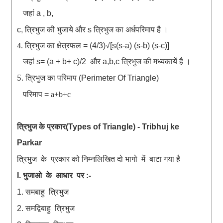
जहां
a , b,
त्रिभुज
की
भुजाये
और
त्रिभुज
का
अर्धपरिमाप
है
।
c,
s
4.
त्रि
भुज
का
क्षेत्रफल
= (4/3)√[s(s-a) (s-b) (s-c)]
जहां
s= (a + b+ c)/2
और
a,b,c
त्रिभुज
की
मध्यकायें
है
।
5. त्रिभुज
का
परिमाप
(Perimeter Of Triangle)
परिमाप
=
a+b+c
त्रिभुज
के
प्रकार
(Types of Triangle) - Tribhuj ke
Parkar
त्रिभुज
के
प्रकार
को
निम्नलिखित
दो
भागो
में
बाटा
गया
है
भुजाओ
के
आधार
पर
I.
:-
समबाहु
त्रिभुज
1.
समद्विबाहु
त्रिभुज
2.