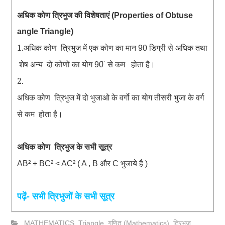
अधिक
कोण
त्रिभुज
की
विशेषताएं
(Properties of Obtuse
angle Triangle)
1.अधिक
कोण
त्रिभुज
में
एक
कोण
का
मान
डिग्री
से
अधिक
तथा
90
शेष
अन्य
दो
कोणों
का
योग
से
कम
होता
है
90͒
।
2.
अधिक
कोण
त्रिभुज
में
दो
भुजाओ
के
वर्गो
का
योग
तीसरी
भुजा
के
वर्ग
से
कम
होता
है
।
अधिक
कोण
त्रिभुज के सभी सूत्र
और
भुजाये
है
AB² + BC² < AC² ( A , B
C
)
पढ़ें- सभी त्रिभुजों के सभी सूत्र
MATHEMATICS
,
Triangle
,
गणित (Mathematics)
,
त्रिभुज