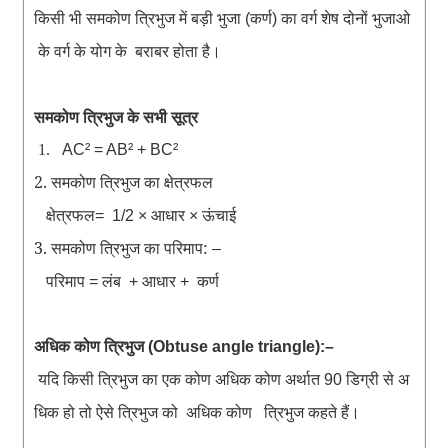
किसी
भी
समकोण
त्रिभुज
में
बड़ी
भुजा
कर्ण
का
वर्ग
शेष
दोनों
भुजाओ
(
)
के
वर्ग
के
योग
के
बराबर
होता
है
।
समकोण
त्रिभुज के सभी सूत्र
1.
AC² = AB² + BC²
2. समकोण
त्रिभुज
का
क्षेत्रफल
क्षेत्रफल
आधार
ऊंचाई
=
1/2 ×
×
3. समकोण
त्रिभुज
का
परिमाप:
–
परिमाप
लंब
आधार
कर्ण
=
+
+
अधिक
कोण
त्रिभुज
(Obtuse angle triangle):–
यदि
किसी
त्रिभुज
का
एक
कोण
अधिक
कोण
अर्थात
डिग्री
से
अ
90
धिक
हो
तो
ऐसे
त्रिभुज
को
अधिक
कोण
त्रिभुज कहते
हैं
।