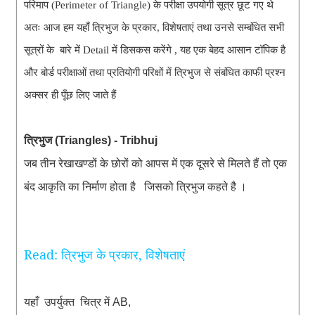
परिमाप (Perimeter of Triangle) के परीक्षा उपयोगी सूत्र छूट गए थे
अतः आज हम यहाँ त्रिभुज के प्रकार, विशेषताएं
तथा उनसे सम्बंधित सभी
सूत्रों के बारे में Detail
में
डिसकस करेंगे , यह एक बेहद आसान टॉपिक है
और बोर्ड परीक्षाओं तथा प्रतियोगी परिक्षों में त्रिभुज से संबंधित काफी प्रश्न
अक्सर ही पूँछ लिए जाते हैं
त्रिभुज
(Triangles) - Tribhuj
जब
तीन
रेखाखण्डों
के
छोरों
को
आपस
में
एक
दूसरे
से
मिलते
हैं
तो
एक
बंद
आकृति
का
निर्माण
होता
है
जिसको
त्रिभुज
कहते
है
।
Read: त्रिभुज के प्रकार, विशेषताएं
यहाँ
चित्र
में
उपर्युक्त
AB,