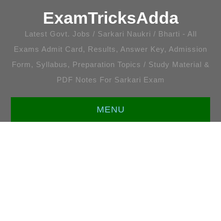
ExamTricksAdda
Latest Govt. Jobs / Sarkari Naukri / Bharti - All
Exams Admit Card, Results, Answer Key, Admission
Form, Syllabus, Preparation Topics / Study Material &
PDF Notes For Sarkari Exam
MENU
HOME
LATEST JOBS
ENGLISH [ALL TOPICS]
प्रतियोगी गणित [सभी अध्याय]