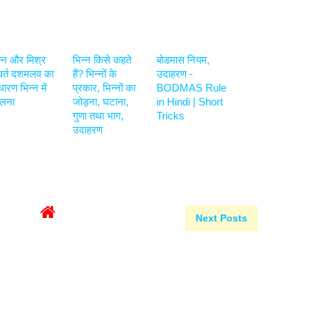
न्न और मिश्र
भिन्न किसे कहते
बोडमास नियम,
र्त दशमलव का
हैं? भिन्नों के
उदाहरण -
ारण भिन्न में
प्रकार, भिन्नों का
BODMAS Rule
लना
जोड़ना, घटाना,
in Hindi | Short
गुणा तथा भाग,
Tricks
उदाहरण
Next Posts