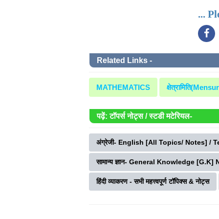
... P
Related Links -
MATHEMATICS
क्षेत्रामिति(Mensu
पढ़ें: टॉपर्स नोट्स / स्टडी मटेरियल-
अंग्रेजी- English [All Topics/ Notes] / 
सामान्य ज्ञान- General Knowledge [G.K]
हिंदी व्याकरण - सभी महत्त्वपूर्ण टॉपिक्स & नोट्स