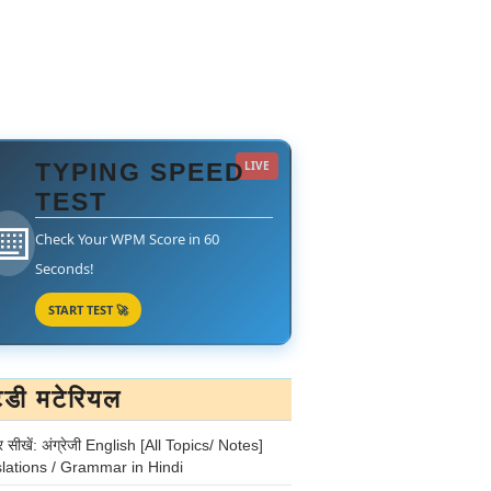
TYPING SPEED
LIVE
TEST
⌨️
Check Your WPM Score in 60
Seconds!
START TEST 🚀
टडी मटेरियल
र सीखें: अंग्रेजी English [All Topics/ Notes]
lations / Grammar in Hindi