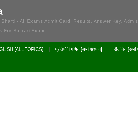
a
 / Bharti - All Exams Admit Card, Results, Answer Key, Admi
es For Sarkari Exam
GLISH [ALL TOPICS]
प्रतियोगी गणित [सभी अध्याय]
रीजनिंग [सभी 