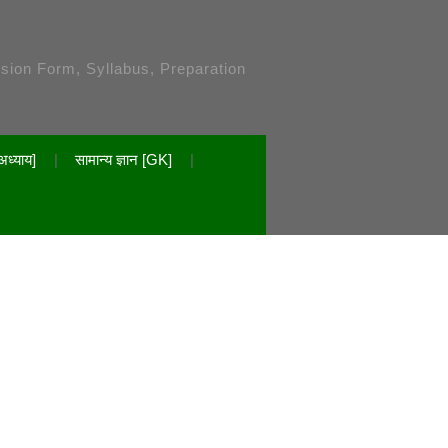
ssion Form, Syllabus, Preparation
अध्याय]
सामान्य ज्ञान [GK]