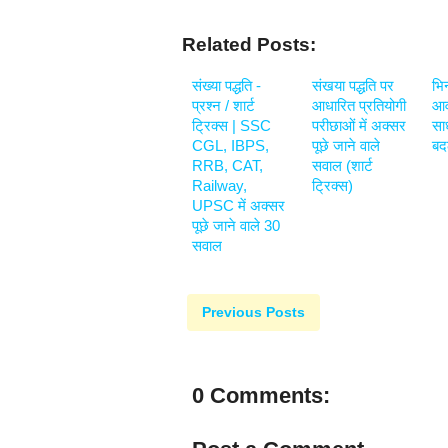
Related Posts:
संख्या पद्धति -
संखया पद्धति पर
भि
प्रश्न / शार्ट
आधारित प्रतियोगी
आव
ट्रिक्स | SSC
परीछाओं में अक्सर
साध
CGL, IBPS,
पूछे जाने वाले
बद
RRB, CAT,
सवाल (शार्ट
Railway,
ट्रिक्स)
UPSC में अक्सर
पूछे जाने वाले 30
सवाल
Previous Posts
0 Comments: